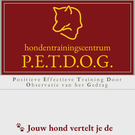
Skip
to
content
hondentrainingscentrum
P.E.T.D.O.G.
Secondary
P
ositieve
E
ffectieve
T
raining
D
oor
O
bservatie van het
G
edrag
Navigation
Menu
Jouw hond vertelt je de