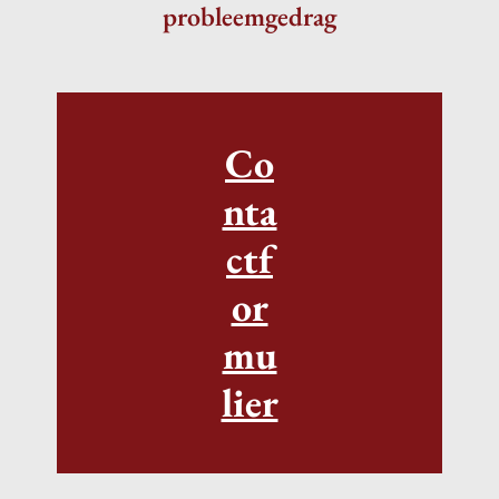
probleemgedrag
Co
nta
ctf
or
mu
lier