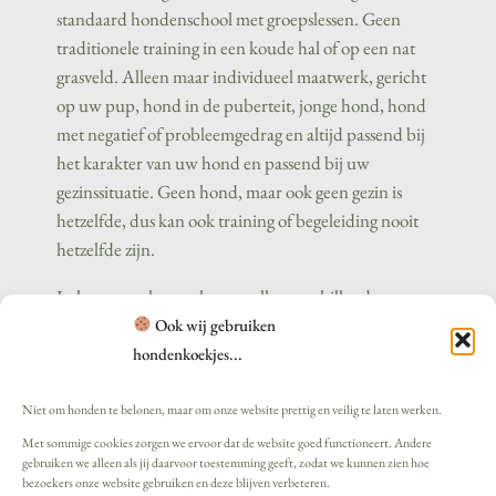
standaard hondenschool met groepslessen. Geen
traditionele training in een koude hal of op een nat
grasveld. Alleen maar individueel maatwerk, gericht
op uw pup, hond in de puberteit, jonge hond, hond
met negatief of probleemgedrag en altijd passend bij
het karakter van uw hond en passend bij uw
gezinssituatie. Geen hond, maar ook geen gezin is
hetzelfde, dus kan ook training of begeleiding nooit
hetzelfde zijn.
In het menu kunt u lezen welke verschillende vormen
van begeleiding en ondersteuning wij u kunnen
Ook wij gebruiken
bieden en waarom de keuze voor begeleiding op maat
hondenkoekjes...
geschikter is dan de training bij de meer traditionele
hondenscholen.
Niet om honden te belonen, maar om onze website prettig en veilig te laten werken.
Met sommige cookies zorgen we ervoor dat de website goed functioneert. Andere
2021-
gebruiken we alleen als jij daarvoor toestemming geeft, zodat we kunnen zien hoe
bezoekers onze website gebruiken en deze blijven verbeteren.
03-