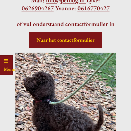
Mail:
info@petdog.nl
Lyke:
0626904267
Yvonne:
0616770427
of vul onderstaand contactformulier in
Naar het contactformulier